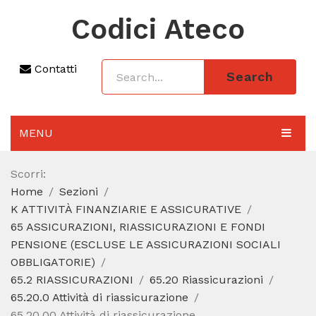
Codici Ateco
Contatti
Search
MENU
AGGIORNAMENTO 2025
Scorri:
Home
Sezioni
SEZIONI
K ATTIVITÀ FINANZIARIE E ASSICURATIVE
CODICE ATECO A COSA SERVE
65 ASSICURAZIONI, RIASSICURAZIONI E FONDI
PENSIONE (ESCLUSE LE ASSICURAZIONI SOCIALI
REGIME FORFETTARIO
OBBLIGATORIE)
65.2 RIASSICURAZIONI
65.20 Riassicurazioni
CODICE FISCALE
65.20.0 Attività di riassicurazione
65.20.00 Attività di riassicurazione