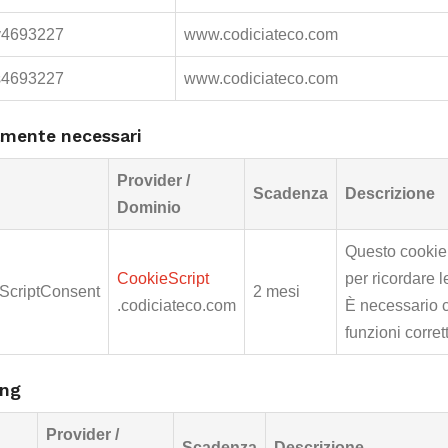
v4693227
www.codiciateco.com
s4693227
www.codiciateco.com
amente necessari
Provider /
Scadenza
Descrizione
Dominio
Questo cookie 
CookieScript
per ricordare l
ScriptConsent
2 mesi
.codiciateco.com
È necessario c
funzioni corre
ing
Provider /
Scadenza
Descrizione