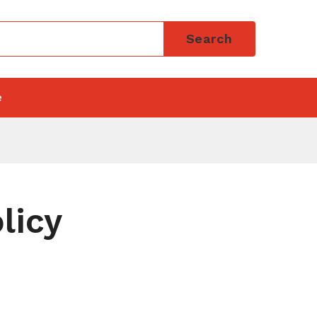
Search
e
licy