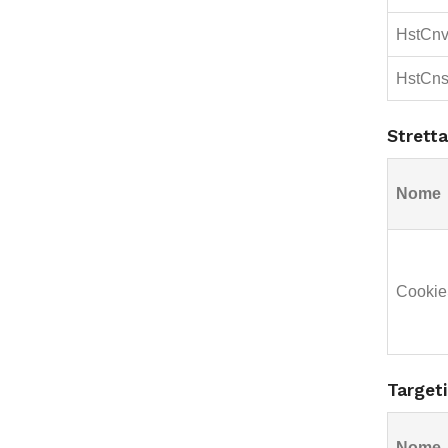
HstCn
HstCn
Strett
Nome
Cookie
Target
Nome