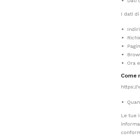
Dati 
I dati d
Indir
Richi
Pagin
Brows
Ora e
Come r
https:/
Quand
Le tue 
informaz
conform