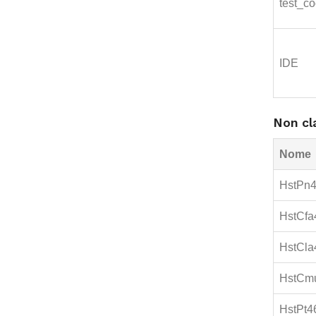
test_co
IDE
Non cla
Nome
HstPn
HstCfa
HstCla
HstCm
HstPt4