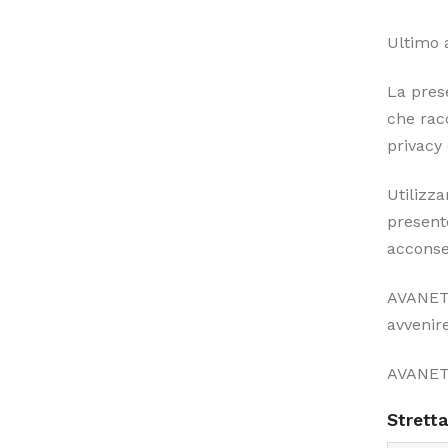
Ultimo 
La pres
che rac
privacy 
Utilizza
presente
acconsen
AVANET 
avvenir
AVANET 
Strett