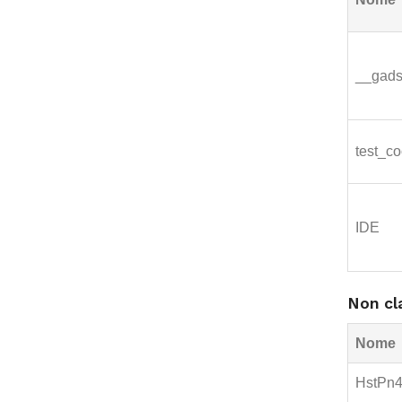
__gad
test_co
IDE
Non cla
Nome
HstPn