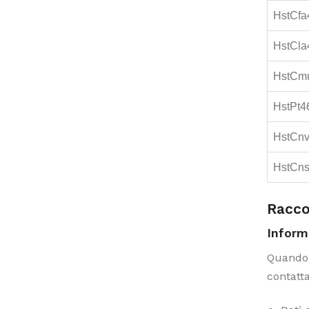
HstCfa
HstCla
HstCm
HstPt4
HstCn
HstCn
Raccol
Inform
Quando u
contatta