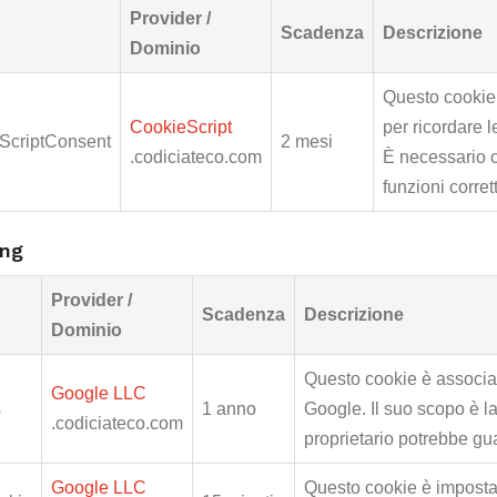
Provider /
Scadenza
Descrizione
Dominio
Questo cookie 
CookieScript
per ricordare l
ScriptConsent
2 mesi
.codiciateco.com
È necessario c
funzioni corre
ing
Provider /
Scadenza
Descrizione
Dominio
Questo cookie è associat
Google LLC
s
1 anno
Google. Il suo scopo è la 
.codiciateco.com
proprietario potrebbe g
Google LLC
Questo cookie è impostat