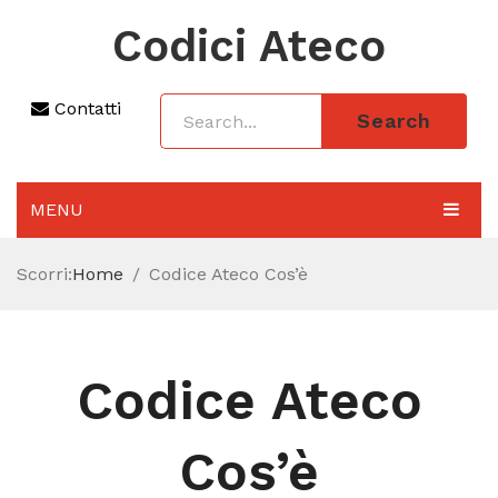
Codici Ateco
Contatti
Search
MENU
AGGIORNAMENTO 2025
Scorri:
Home
Codice Ateco Cos’è
SEZIONI
CODICE ATECO A COSA SERVE
Codice Ateco
REGIME FORFETTARIO
CODICE FISCALE
Cos’è