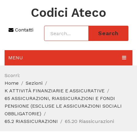
Codici Ateco
Contatti
Search
MENU
AGGIORNAMENTO 2025
Scorri:
Home
Sezioni
SEZIONI
K ATTIVITÀ FINANZIARIE E ASSICURATIVE
CODICE ATECO A COSA SERVE
65 ASSICURAZIONI, RIASSICURAZIONI E FONDI
PENSIONE (ESCLUSE LE ASSICURAZIONI SOCIALI
REGIME FORFETTARIO
OBBLIGATORIE)
65.2 RIASSICURAZIONI
65.20 Riassicurazioni
CODICE FISCALE