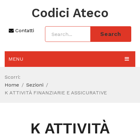
Codici Ateco
Contatti
Search
MENU
AGGIORNAMENTO 2025
Scorri:
Home
Sezioni
SEZIONI
K ATTIVITÀ FINANZIARIE E ASSICURATIVE
CODICE ATECO A COSA SERVE
REGIME FORFETTARIO
K ATTIVITÀ
CODICE FISCALE