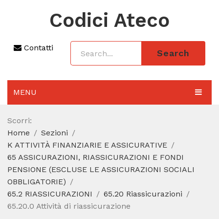
Codici Ateco
Contatti
Search
MENU
AGGIORNAMENTO 2025
Scorri:
Home
Sezioni
SEZIONI
K ATTIVITÀ FINANZIARIE E ASSICURATIVE
CODICE ATECO A COSA SERVE
65 ASSICURAZIONI, RIASSICURAZIONI E FONDI
PENSIONE (ESCLUSE LE ASSICURAZIONI SOCIALI
REGIME FORFETTARIO
OBBLIGATORIE)
65.2 RIASSICURAZIONI
65.20 Riassicurazioni
CODICE FISCALE
65.20.0 Attività di riassicurazione