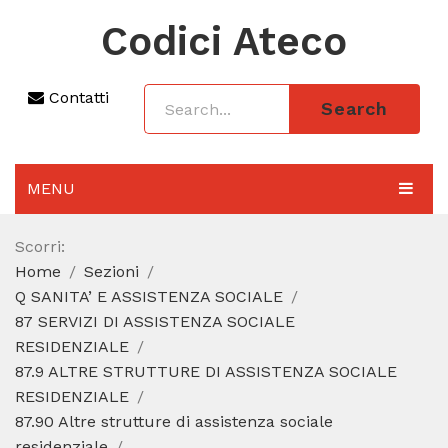
Codici Ateco
Contatti
Search
MENU
AGGIORNAMENTO 2025
Scorri:
Home
Sezioni
SEZIONI
Q SANITA’ E ASSISTENZA SOCIALE
CODICE ATECO A COSA SERVE
87 SERVIZI DI ASSISTENZA SOCIALE
RESIDENZIALE
REGIME FORFETTARIO
87.9 ALTRE STRUTTURE DI ASSISTENZA SOCIALE
RESIDENZIALE
CODICE FISCALE
87.90 Altre strutture di assistenza sociale
residenziale