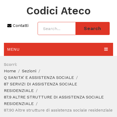
Codici Ateco
Contatti
Search
MENU
AGGIORNAMENTO 2025
Scorri:
Home
Sezioni
SEZIONI
Q SANITA’ E ASSISTENZA SOCIALE
CODICE ATECO A COSA SERVE
87 SERVIZI DI ASSISTENZA SOCIALE
RESIDENZIALE
REGIME FORFETTARIO
87.9 ALTRE STRUTTURE DI ASSISTENZA SOCIALE
RESIDENZIALE
CODICE FISCALE
87.90 Altre strutture di assistenza sociale residenziale