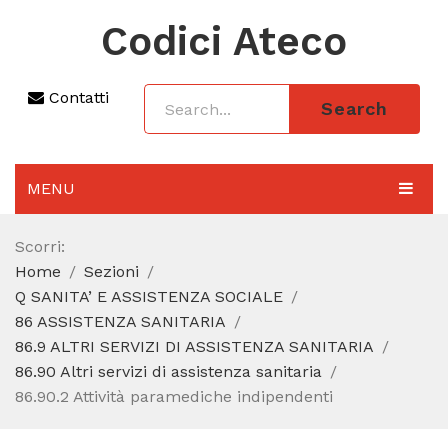
Codici Ateco
Contatti
Search
MENU
AGGIORNAMENTO 2025
Scorri:
Home
Sezioni
SEZIONI
Q SANITA’ E ASSISTENZA SOCIALE
CODICE ATECO A COSA SERVE
86 ASSISTENZA SANITARIA
86.9 ALTRI SERVIZI DI ASSISTENZA SANITARIA
REGIME FORFETTARIO
86.90 Altri servizi di assistenza sanitaria
86.90.2 Attività paramediche indipendenti
CODICE FISCALE