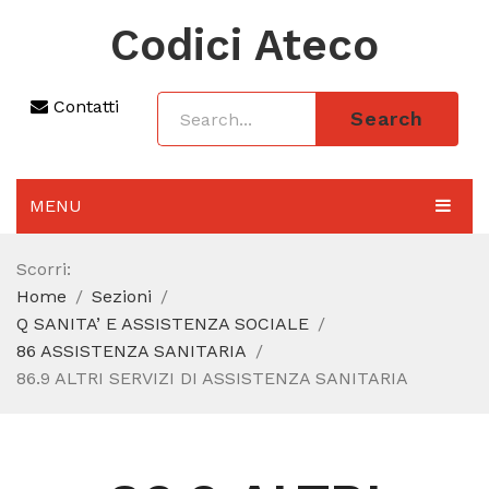
Codici Ateco
Contatti
Search
MENU
AGGIORNAMENTO 2025
Scorri:
Home
Sezioni
SEZIONI
Q SANITA’ E ASSISTENZA SOCIALE
CODICE ATECO A COSA SERVE
86 ASSISTENZA SANITARIA
86.9 ALTRI SERVIZI DI ASSISTENZA SANITARIA
REGIME FORFETTARIO
CODICE FISCALE