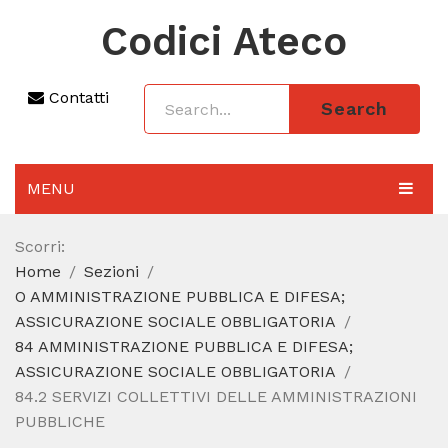
Codici Ateco
Contatti
Search
MENU
AGGIORNAMENTO 2025
Scorri:
Home
Sezioni
SEZIONI
O AMMINISTRAZIONE PUBBLICA E DIFESA;
CODICE ATECO A COSA SERVE
ASSICURAZIONE SOCIALE OBBLIGATORIA
84 AMMINISTRAZIONE PUBBLICA E DIFESA;
REGIME FORFETTARIO
ASSICURAZIONE SOCIALE OBBLIGATORIA
84.2 SERVIZI COLLETTIVI DELLE AMMINISTRAZIONI
CODICE FISCALE
PUBBLICHE