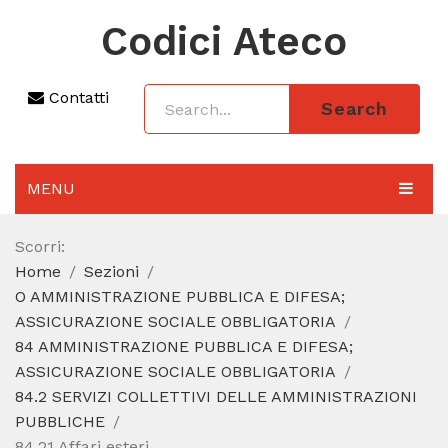
Codici Ateco
Contatti
Search
MENU
AGGIORNAMENTO 2025
Scorri:
Home
Sezioni
SEZIONI
O AMMINISTRAZIONE PUBBLICA E DIFESA;
CODICE ATECO A COSA SERVE
ASSICURAZIONE SOCIALE OBBLIGATORIA
84 AMMINISTRAZIONE PUBBLICA E DIFESA;
REGIME FORFETTARIO
ASSICURAZIONE SOCIALE OBBLIGATORIA
84.2 SERVIZI COLLETTIVI DELLE AMMINISTRAZIONI
CODICE FISCALE
PUBBLICHE
84.21 Affari esteri