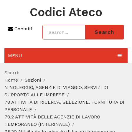
Codici Ateco
Contatti
Search
MENU
AGGIORNAMENTO 2025
Scorri:
Home
Sezioni
SEZIONI
N NOLEGGIO, AGENZIE DI VIAGGIO, SERVIZI DI
CODICE ATECO A COSA SERVE
SUPPORTO ALLE IMPRESE
78 ATTIVITÀ DI RICERCA, SELEZIONE, FORNITURA DI
REGIME FORFETTARIO
PERSONALE
78.2 ATTIVITÀ DELLE AGENZIE DI LAVORO
CODICE FISCALE
TEMPORANEO (INTERINALE)
78.20 Attività delle agenzie di lavoro temporaneo