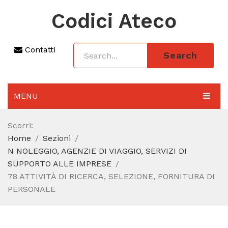
Codici Ateco
Contatti
Search
MENU
AGGIORNAMENTO 2025
Scorri:
Home
Sezioni
SEZIONI
N NOLEGGIO, AGENZIE DI VIAGGIO, SERVIZI DI
CODICE ATECO A COSA SERVE
SUPPORTO ALLE IMPRESE
78 ATTIVITÀ DI RICERCA, SELEZIONE, FORNITURA DI
REGIME FORFETTARIO
PERSONALE
CODICE FISCALE