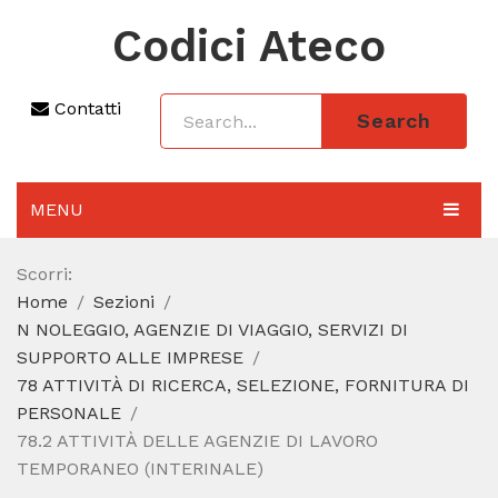
Codici Ateco
Contatti
Search
MENU
AGGIORNAMENTO 2025
Scorri:
Home
Sezioni
SEZIONI
N NOLEGGIO, AGENZIE DI VIAGGIO, SERVIZI DI
CODICE ATECO A COSA SERVE
SUPPORTO ALLE IMPRESE
78 ATTIVITÀ DI RICERCA, SELEZIONE, FORNITURA DI
REGIME FORFETTARIO
PERSONALE
78.2 ATTIVITÀ DELLE AGENZIE DI LAVORO
CODICE FISCALE
TEMPORANEO (INTERINALE)