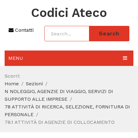
Codici Ateco
Contatti
Search
MENU
AGGIORNAMENTO 2025
Scorri:
Home
Sezioni
SEZIONI
N NOLEGGIO, AGENZIE DI VIAGGIO, SERVIZI DI
CODICE ATECO A COSA SERVE
SUPPORTO ALLE IMPRESE
78 ATTIVITÀ DI RICERCA, SELEZIONE, FORNITURA DI
REGIME FORFETTARIO
PERSONALE
78.1 ATTIVITÀ DI AGENZIE DI COLLOCAMENTO
CODICE FISCALE