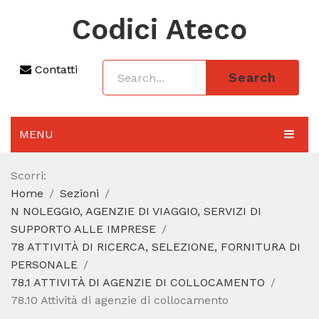
Codici Ateco
Contatti
Search
MENU
AGGIORNAMENTO 2025
Scorri:
Home
Sezioni
SEZIONI
N NOLEGGIO, AGENZIE DI VIAGGIO, SERVIZI DI
CODICE ATECO A COSA SERVE
SUPPORTO ALLE IMPRESE
78 ATTIVITÀ DI RICERCA, SELEZIONE, FORNITURA DI
REGIME FORFETTARIO
PERSONALE
78.1 ATTIVITÀ DI AGENZIE DI COLLOCAMENTO
CODICE FISCALE
78.10 Attività di agenzie di collocamento