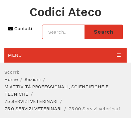
Codici Ateco
Contatti
Search
MENU
AGGIORNAMENTO 2025
Scorri:
Home
Sezioni
SEZIONI
M ATTIVITÀ PROFESSIONALI, SCIENTIFICHE E
CODICE ATECO A COSA SERVE
TECNICHE
75 SERVIZI VETERINARI
REGIME FORFETTARIO
75.0 SERVIZI VETERINARI
75.00 Servizi veterinari
CODICE FISCALE