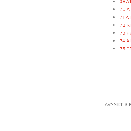
69 A
70 A
71 A
72 R
73 P
74 A
75 S
AVANET S.