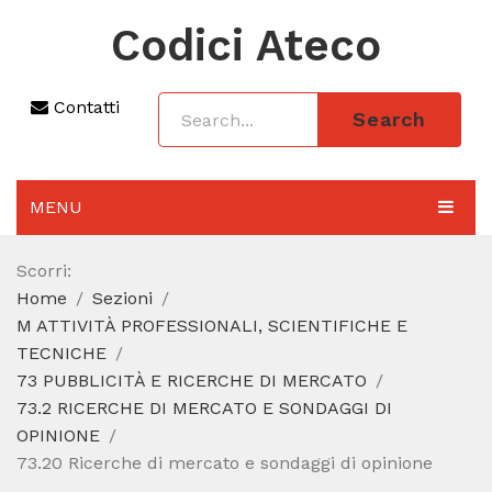
Codici Ateco
Contatti
Search
MENU
AGGIORNAMENTO 2025
Scorri:
Home
Sezioni
SEZIONI
M ATTIVITÀ PROFESSIONALI, SCIENTIFICHE E
CODICE ATECO A COSA SERVE
TECNICHE
73 PUBBLICITÀ E RICERCHE DI MERCATO
REGIME FORFETTARIO
73.2 RICERCHE DI MERCATO E SONDAGGI DI
OPINIONE
CODICE FISCALE
73.20 Ricerche di mercato e sondaggi di opinione