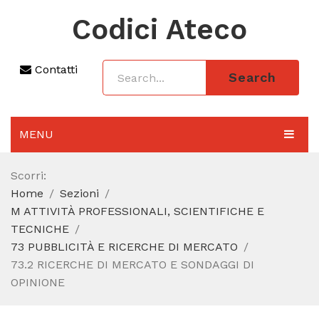
Codici Ateco
Contatti
Search
MENU
AGGIORNAMENTO 2025
Scorri:
Home
Sezioni
SEZIONI
M ATTIVITÀ PROFESSIONALI, SCIENTIFICHE E
CODICE ATECO A COSA SERVE
TECNICHE
73 PUBBLICITÀ E RICERCHE DI MERCATO
REGIME FORFETTARIO
73.2 RICERCHE DI MERCATO E SONDAGGI DI
OPINIONE
CODICE FISCALE