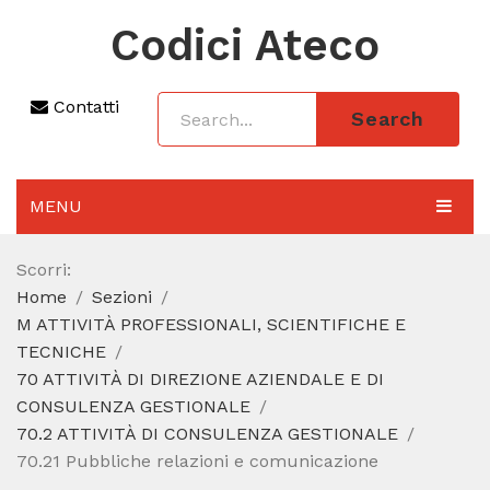
Codici Ateco
Contatti
Search
MENU
AGGIORNAMENTO 2025
Scorri:
Home
Sezioni
SEZIONI
M ATTIVITÀ PROFESSIONALI, SCIENTIFICHE E
CODICE ATECO A COSA SERVE
TECNICHE
70 ATTIVITÀ DI DIREZIONE AZIENDALE E DI
REGIME FORFETTARIO
CONSULENZA GESTIONALE
70.2 ATTIVITÀ DI CONSULENZA GESTIONALE
CODICE FISCALE
70.21 Pubbliche relazioni e comunicazione