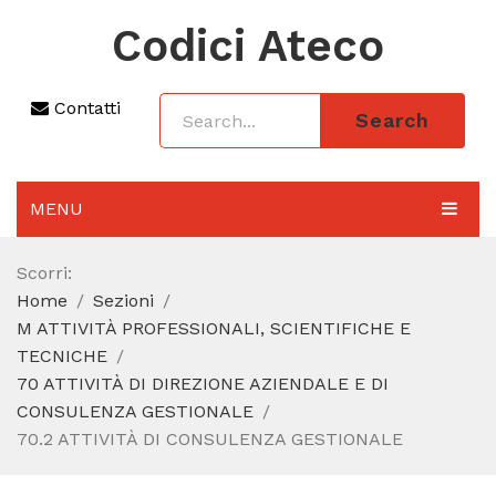
Codici Ateco
Contatti
Search
MENU
AGGIORNAMENTO 2025
Scorri:
Home
Sezioni
SEZIONI
M ATTIVITÀ PROFESSIONALI, SCIENTIFICHE E
CODICE ATECO A COSA SERVE
TECNICHE
70 ATTIVITÀ DI DIREZIONE AZIENDALE E DI
REGIME FORFETTARIO
CONSULENZA GESTIONALE
70.2 ATTIVITÀ DI CONSULENZA GESTIONALE
CODICE FISCALE