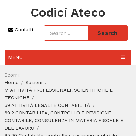
Codici Ateco
Contatti
Search
MENU
AGGIORNAMENTO 2025
Scorri:
Home
Sezioni
SEZIONI
M ATTIVITÀ PROFESSIONALI, SCIENTIFICHE E
CODICE ATECO A COSA SERVE
TECNICHE
69 ATTIVITÀ LEGALI E CONTABILITÀ
REGIME FORFETTARIO
69.2 CONTABILITÀ, CONTROLLO E REVISIONE
CONTABILE, CONSULENZA IN MATERIA FISCALE E
CODICE FISCALE
DEL LAVORO
69.20 Contabilità, controllo e revisione contabile,