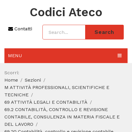
Codici Ateco
Contatti
Search
MENU
AGGIORNAMENTO 2025
Scorri:
Home
Sezioni
SEZIONI
M ATTIVITÀ PROFESSIONALI, SCIENTIFICHE E
CODICE ATECO A COSA SERVE
TECNICHE
69 ATTIVITÀ LEGALI E CONTABILITÀ
REGIME FORFETTARIO
69.2 CONTABILITÀ, CONTROLLO E REVISIONE
CONTABILE, CONSULENZA IN MATERIA FISCALE E
CODICE FISCALE
DEL LAVORO
69.20 Contabilità, controllo e revisione contabile,