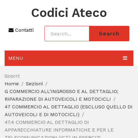
Codici Ateco
Contatti
Search
MENU
AGGIORNAMENTO 2025
Scorri:
Home
Sezioni
SEZIONI
G COMMERCIO ALL’INGROSSO E AL DETTAGLIO;
CODICE ATECO A COSA SERVE
RIPARAZIONE DI AUTOVEICOLI E MOTOCICLI
47 COMMERCIO AL DETTAGLIO (ESCLUSO QUELLO DI
REGIME FORFETTARIO
AUTOVEICOLI E DI MOTOCICLI)
47.4 COMMERCIO AL DETTAGLIO DI
CODICE FISCALE
APPARECCHIATURE INFORMATICHE E PER LE
TELECOMUNICAZIONI (ICT) IN ESERCIZI