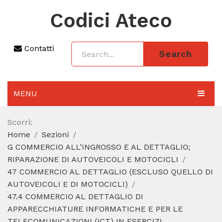
Codici Ateco
Contatti
Search
MENU
AGGIORNAMENTO 2025
Scorri:
Home
Sezioni
SEZIONI
G COMMERCIO ALL’INGROSSO E AL DETTAGLIO;
CODICE ATECO A COSA SERVE
RIPARAZIONE DI AUTOVEICOLI E MOTOCICLI
47 COMMERCIO AL DETTAGLIO (ESCLUSO QUELLO DI
REGIME FORFETTARIO
AUTOVEICOLI E DI MOTOCICLI)
47.4 COMMERCIO AL DETTAGLIO DI
CODICE FISCALE
APPARECCHIATURE INFORMATICHE E PER LE
TELECOMUNICAZIONI (ICT) IN ESERCIZI