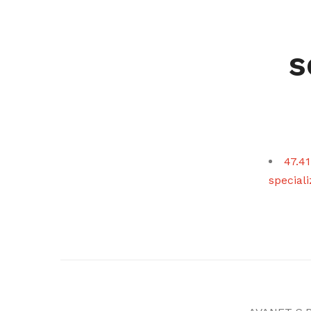
s
47.41
speciali