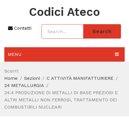
Codici Ateco
Contatti
Search
MENU
AGGIORNAMENTO 2025
Scorri:
Home
Sezioni
C ATTIVITÀ MANIFATTURIERE
SEZIONI
24 METALLURGIA
CODICE ATECO A COSA SERVE
24.4 PRODUZIONE DI METALLI DI BASE PREZIOSI E
ALTRI METALLI NON FERROSI, TRATTAMENTO DEI
REGIME FORFETTARIO
COMBUSTIBILI NUCLEARI
CODICE FISCALE