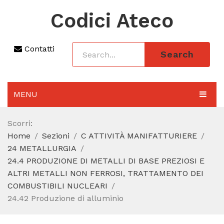
Codici Ateco
Contatti
Search
MENU
AGGIORNAMENTO 2025
Scorri:
Home
Sezioni
C ATTIVITÀ MANIFATTURIERE
SEZIONI
24 METALLURGIA
CODICE ATECO A COSA SERVE
24.4 PRODUZIONE DI METALLI DI BASE PREZIOSI E
ALTRI METALLI NON FERROSI, TRATTAMENTO DEI
REGIME FORFETTARIO
COMBUSTIBILI NUCLEARI
24.42 Produzione di alluminio
CODICE FISCALE