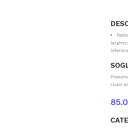
DESC
fabbr
larghez
inferior
SOGL
Possono
ricavi a
85.
CATE