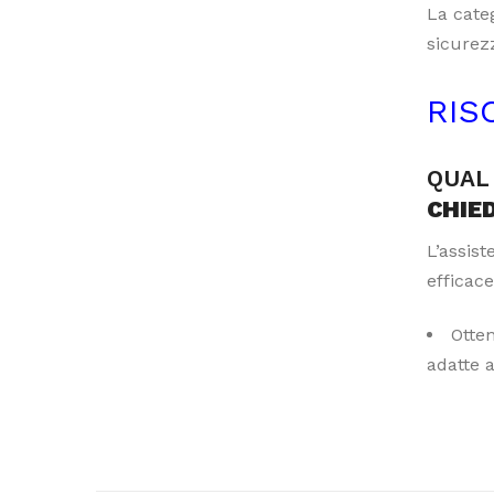
La categ
sicurezz
RIS
QUAL 
CHIE
L’assis
efficace
Otte
adatte 