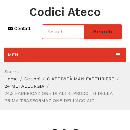
Codici Ateco
Contatti
Search
MENU
AGGIORNAMENTO 2025
Scorri:
Home
Sezioni
C ATTIVITÀ MANIFATTURIERE
SEZIONI
24 METALLURGIA
CODICE ATECO A COSA SERVE
24.3 FABBRICAZIONE DI ALTRI PRODOTTI DELLA
PRIMA TRASFORMAZIONE DELL’ACCIAIO
REGIME FORFETTARIO
CODICE FISCALE