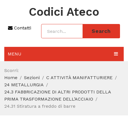
Codici Ateco
Contatti
Search
MENU
AGGIORNAMENTO 2025
Scorri:
Home
Sezioni
C ATTIVITÀ MANIFATTURIERE
SEZIONI
24 METALLURGIA
CODICE ATECO A COSA SERVE
24.3 FABBRICAZIONE DI ALTRI PRODOTTI DELLA
PRIMA TRASFORMAZIONE DELL’ACCIAIO
REGIME FORFETTARIO
24.31 Stiratura a freddo di barre
CODICE FISCALE