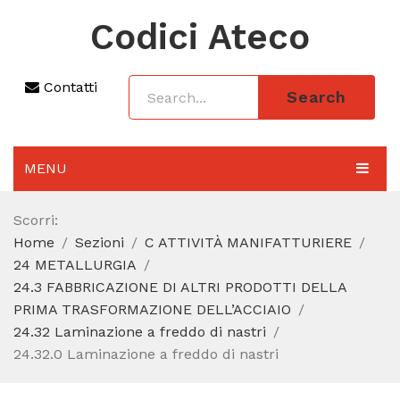
Codici Ateco
Contatti
Search
MENU
AGGIORNAMENTO 2025
Scorri:
Home
Sezioni
C ATTIVITÀ MANIFATTURIERE
SEZIONI
24 METALLURGIA
CODICE ATECO A COSA SERVE
24.3 FABBRICAZIONE DI ALTRI PRODOTTI DELLA
PRIMA TRASFORMAZIONE DELL’ACCIAIO
REGIME FORFETTARIO
24.32 Laminazione a freddo di nastri
24.32.0 Laminazione a freddo di nastri
CODICE FISCALE