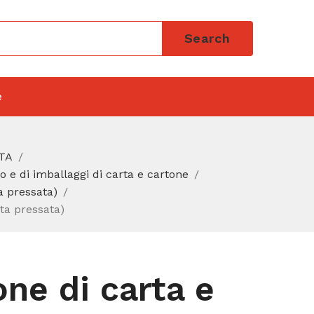
Search
e
RTA
o e di imballaggi di carta e cartone
a pressata)
rta pressata)
one di carta e