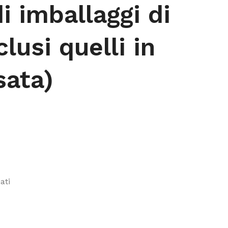
i imballaggi di
lusi quelli in
sata)
ati