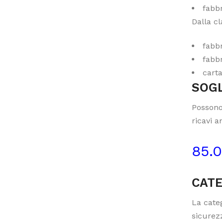
fabbr
Dalla cl
fabbr
fabbr
carta
SOGL
Possono
ricavi a
85.
CATE
La categ
sicurezz