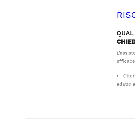
RIS
QUAL 
CHIE
L’assis
efficace
Otte
adatte 