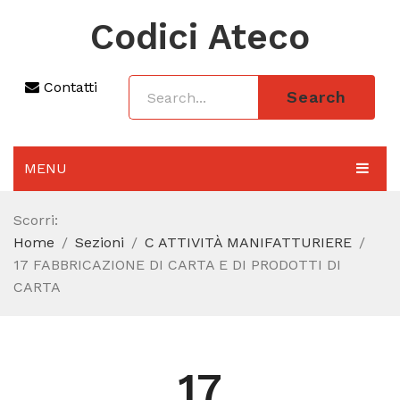
Codici Ateco
Contatti
Search
MENU
AGGIORNAMENTO 2025
Scorri:
Home
Sezioni
C ATTIVITÀ MANIFATTURIERE
SEZIONI
17 FABBRICAZIONE DI CARTA E DI PRODOTTI DI
CODICE ATECO A COSA SERVE
CARTA
REGIME FORFETTARIO
CODICE FISCALE
17