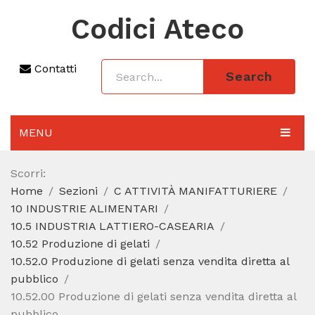
Codici Ateco
Contatti
Search
MENU
AGGIORNAMENTO 2025
Scorri:
Home
Sezioni
C ATTIVITÀ MANIFATTURIERE
SEZIONI
10 INDUSTRIE ALIMENTARI
CODICE ATECO A COSA SERVE
10.5 INDUSTRIA LATTIERO-CASEARIA
10.52 Produzione di gelati
REGIME FORFETTARIO
10.52.0 Produzione di gelati senza vendita diretta al
pubblico
CODICE FISCALE
10.52.00 Produzione di gelati senza vendita diretta al
pubblico