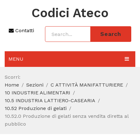
Codici Ateco
Contatti
Search
MENU
AGGIORNAMENTO 2025
Scorri:
Home
Sezioni
C ATTIVITÀ MANIFATTURIERE
SEZIONI
10 INDUSTRIE ALIMENTARI
CODICE ATECO A COSA SERVE
10.5 INDUSTRIA LATTIERO-CASEARIA
10.52 Produzione di gelati
REGIME FORFETTARIO
10.52.0 Produzione di gelati senza vendita diretta al
pubblico
CODICE FISCALE