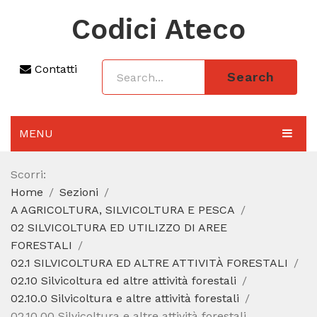
Codici Ateco
Contatti
Search
MENU
AGGIORNAMENTO 2025
Scorri:
Home
Sezioni
SEZIONI
A AGRICOLTURA, SILVICOLTURA E PESCA
CODICE ATECO A COSA SERVE
02 SILVICOLTURA ED UTILIZZO DI AREE
FORESTALI
REGIME FORFETTARIO
02.1 SILVICOLTURA ED ALTRE ATTIVITÀ FORESTALI
02.10 Silvicoltura ed altre attività forestali
CODICE FISCALE
02.10.0 Silvicoltura e altre attività forestali
02.10.00 Silvicoltura e altre attività forestali