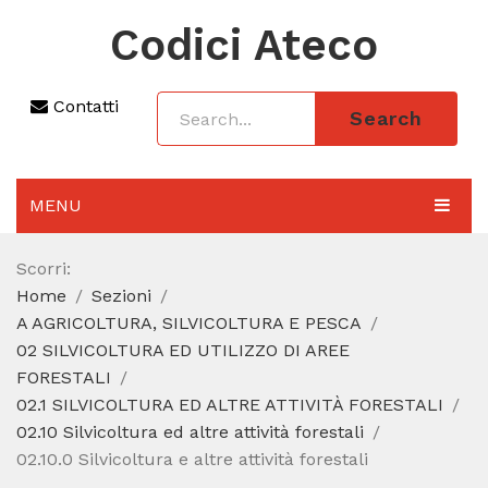
Codici Ateco
Contatti
Search
MENU
AGGIORNAMENTO 2025
Scorri:
Home
Sezioni
SEZIONI
A AGRICOLTURA, SILVICOLTURA E PESCA
CODICE ATECO A COSA SERVE
02 SILVICOLTURA ED UTILIZZO DI AREE
FORESTALI
REGIME FORFETTARIO
02.1 SILVICOLTURA ED ALTRE ATTIVITÀ FORESTALI
02.10 Silvicoltura ed altre attività forestali
CODICE FISCALE
02.10.0 Silvicoltura e altre attività forestali