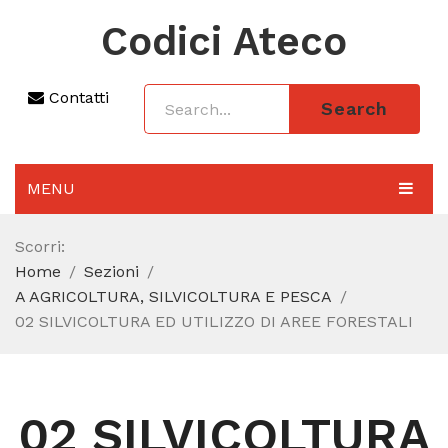
Codici Ateco
Contatti
Search
MENU
AGGIORNAMENTO 2025
Scorri:
Home
Sezioni
SEZIONI
A AGRICOLTURA, SILVICOLTURA E PESCA
CODICE ATECO A COSA SERVE
02 SILVICOLTURA ED UTILIZZO DI AREE FORESTALI
REGIME FORFETTARIO
CODICE FISCALE
02 SILVICOLTURA