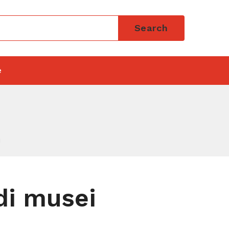
Search
e
i
 di musei