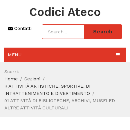
Codici Ateco
Contatti
Search
MENU
AGGIORNAMENTO 2025
Scorri:
Home
Sezioni
SEZIONI
R ATTIVITÀ ARTISTICHE, SPORTIVE, DI
CODICE ATECO A COSA SERVE
INTRATTENIMENTO E DIVERTIMENTO
91 ATTIVITÀ DI BIBLIOTECHE, ARCHIVI, MUSEI ED
REGIME FORFETTARIO
ALTRE ATTIVITÀ CULTURALI
CODICE FISCALE