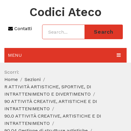
Codici Ateco
Contatti
Search
MENU
AGGIORNAMENTO 2025
Scorri:
Home
Sezioni
SEZIONI
R ATTIVITÀ ARTISTICHE, SPORTIVE, DI
CODICE ATECO A COSA SERVE
INTRATTENIMENTO E DIVERTIMENTO
90 ATTIVITÀ CREATIVE, ARTISTICHE E DI
REGIME FORFETTARIO
INTRATTENIMENTO
90.0 ATTIVITÀ CREATIVE, ARTISTICHE E DI
CODICE FISCALE
INTRATTENIMENTO
90.04 Gestione di strutture artistiche