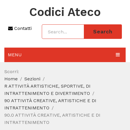
Codici Ateco
Contatti
Search
MENU
AGGIORNAMENTO 2025
Scorri:
Home
Sezioni
SEZIONI
R ATTIVITÀ ARTISTICHE, SPORTIVE, DI
CODICE ATECO A COSA SERVE
INTRATTENIMENTO E DIVERTIMENTO
90 ATTIVITÀ CREATIVE, ARTISTICHE E DI
REGIME FORFETTARIO
INTRATTENIMENTO
90.0 ATTIVITÀ CREATIVE, ARTISTICHE E DI
CODICE FISCALE
INTRATTENIMENTO