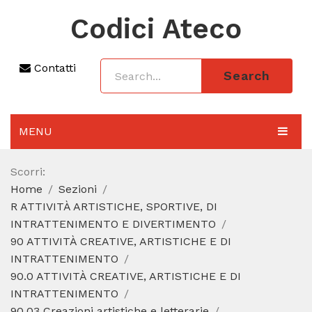
Codici Ateco
Contatti
Search
MENU
AGGIORNAMENTO 2025
Scorri:
Home
Sezioni
SEZIONI
R ATTIVITÀ ARTISTICHE, SPORTIVE, DI
CODICE ATECO A COSA SERVE
INTRATTENIMENTO E DIVERTIMENTO
90 ATTIVITÀ CREATIVE, ARTISTICHE E DI
REGIME FORFETTARIO
INTRATTENIMENTO
90.0 ATTIVITÀ CREATIVE, ARTISTICHE E DI
CODICE FISCALE
INTRATTENIMENTO
90.03 Creazioni artistiche e letterarie