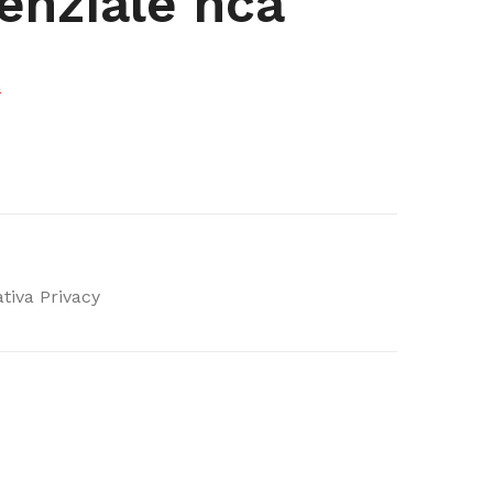
enziale nca
a
tiva Privacy