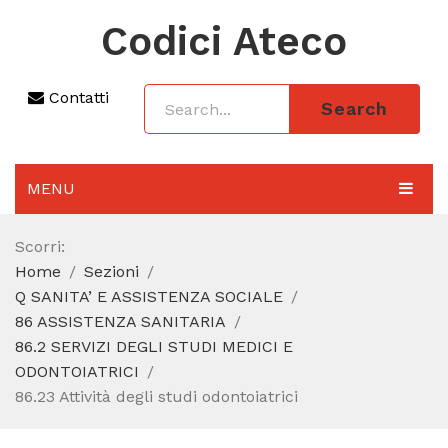
Codici Ateco
Contatti
Search
MENU
AGGIORNAMENTO 2025
Scorri:
Home
Sezioni
SEZIONI
Q SANITA’ E ASSISTENZA SOCIALE
CODICE ATECO A COSA SERVE
86 ASSISTENZA SANITARIA
86.2 SERVIZI DEGLI STUDI MEDICI E
REGIME FORFETTARIO
ODONTOIATRICI
86.23 Attività degli studi odontoiatrici
CODICE FISCALE