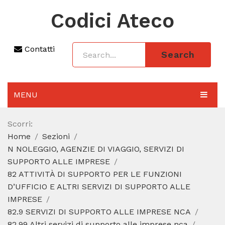
Codici Ateco
Contatti
Search
MENU
AGGIORNAMENTO 2025
Scorri:
Home
Sezioni
SEZIONI
N NOLEGGIO, AGENZIE DI VIAGGIO, SERVIZI DI
CODICE ATECO A COSA SERVE
SUPPORTO ALLE IMPRESE
82 ATTIVITÀ DI SUPPORTO PER LE FUNZIONI
REGIME FORFETTARIO
D’UFFICIO E ALTRI SERVIZI DI SUPPORTO ALLE
IMPRESE
CODICE FISCALE
82.9 SERVIZI DI SUPPORTO ALLE IMPRESE NCA
82.99 Altri servizi di supporto alle imprese nca