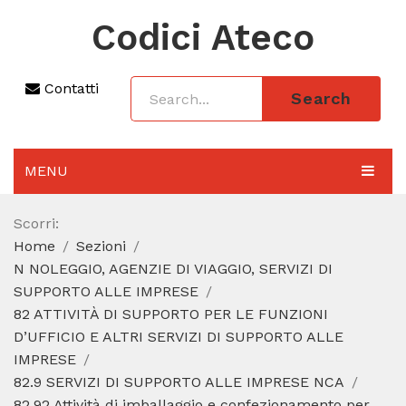
Codici Ateco
Contatti
Search
MENU
AGGIORNAMENTO 2025
Scorri:
Home
Sezioni
SEZIONI
N NOLEGGIO, AGENZIE DI VIAGGIO, SERVIZI DI
CODICE ATECO A COSA SERVE
SUPPORTO ALLE IMPRESE
82 ATTIVITÀ DI SUPPORTO PER LE FUNZIONI
REGIME FORFETTARIO
D’UFFICIO E ALTRI SERVIZI DI SUPPORTO ALLE
IMPRESE
CODICE FISCALE
82.9 SERVIZI DI SUPPORTO ALLE IMPRESE NCA
82.92 Attività di imballaggio e confezionamento per